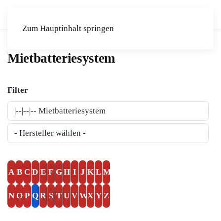
Zum Hauptinhalt springen
Mietbatteriesystem
Filter
A
B
C
D
E
F
G
H
I
J
K
L
M
N
O
P
Q
R
S
T
U
V
W
X
Y
Z